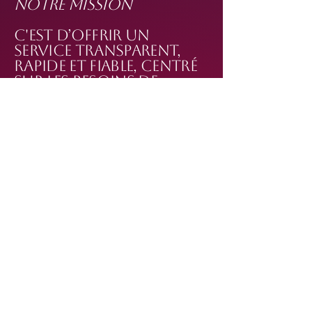
NOTRE MISSION
c'est d’offrir un
service transparent,
rapide et fiable, centré
sur les besoins de
chaque client. Nous
mettons un point
d’honneur à combiner
qualité, technologie,
et esthétique, pour
que votre véhicule
retrouve son éclat
tout en assurant
votre sécurité sur la
route.