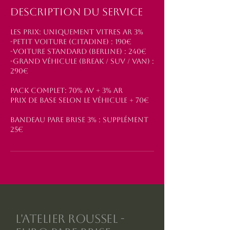
Description du service
Les Prix: Uniquement vitres AR 3%
-Petit Voiture (citadine) : 190€
-Voiture Standard (berline) : 240€
-Grand Véhicule (Break / Suv / Van) :
290€
Pack Complet: 70% AV + 3% AR
Prix de base selon le véhicule + 70€
Bandeau Pare Brise 3% : supplément
25€
L'Atelier Roussel -