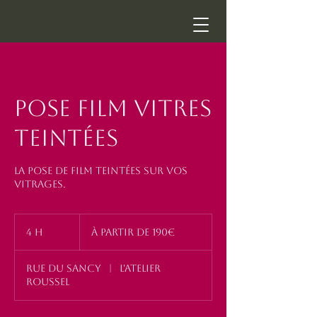
Pose Film Vitres
Teintées
La pose de film teintées sur vos
vitrages.
à
partir
4 h
4
à partir de 190€
de
190€
h
Rue du Sancy
|
L'Atelier
Roussel